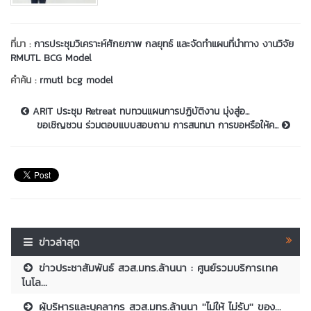
ที่มา :
การประชุมวิเคราะห์ศักยภาพ กลยุทธ์ และจัดทำแผนที่นำทาง งานวิจัย
RMUTL BCG Model
คำค้น :
rmutl bcg model
ARIT ประชุม Retreat ทบทวนแผนการปฏิบัติงาน มุ่งสู่อ...
ขอเชิญชวน ร่วมตอบแบบสอบถาม การสนทนา การขอหรือให้ค...
ข่าวล่าสุด
ข่าวประชาสัมพันธ์ สวส.มทร.ล้านนา : ศูนย์รวมบริการเทค
โนโล...
ผู้บริหารและบุคลากร สวส.มทร.ล้านนา ''ไม่ให้ ไม่รับ'' ของ...