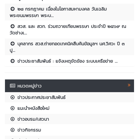
๒๘ กรกฎาคม เนื่องในโอกาสมหามงคล วันเฉลิม
พระชนมพรรษา พระบ...
สวส. และ สวท. ร่วมถวายเทียนพรรษา ประจำปี ๒๕๖๙ ณ
วัดช่างเ...
บุคลากร สวส.ถ่ายทอดเทคนิคสืบค้นข้อมูลฯ นศ.วิศวะ ปี ๓
ปู...
ข่าวประชาสัมพันธ์ : แจ้งเหตุขัดข้อง ระบบเครือข่าย ...
หมวดหมู่ข่าว
ข่าวประกาศประชาสัมพันธ์
แนะนำหนังสือใหม่
ข่าวอบรม/เสวนา
ข่าวกิจกรรม