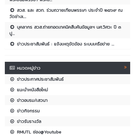
สวส. และ สวท. ร่วมถวายเทียนพรรษา ประจำปี ๒๕๖๙ ณ
วัดช่างเ...
บุคลากร สวส.ถ่ายทอดเทคนิคสืบค้นข้อมูลฯ นศ.วิศวะ ปี ๓
ปู...
ข่าวประชาสัมพันธ์ : แจ้งเหตุขัดข้อง ระบบเครือข่าย ...
หมวดหมู่ข่าว
ข่าวประกาศประชาสัมพันธ์
แนะนำหนังสือใหม่
ข่าวอบรม/เสวนา
ข่าวกิจกรรม
ข่าวรับรางวัล
RMUTL ช่อง@Youtube