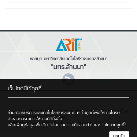
หอสมุด มหาวิทยาลัยเทคโนโลยีราชมงคลล้านนา
"มทร.ล้านนา"
เว็บไซต์นี้ใช้คุกกี้
หอสมุด มหาวิทยาลัยเทคโนโลยีราชมงคลล้านนา : 128 ถ.ห้วยแก้ว ต.ช้าง
สำนักวิทยบริการและเทคโนโลยีสารสนเทศ เราใช้คุกกี้เพื่อให้ท่านได้รับ
เผือก อ.เมือง จ.เชียงใหม่ 50300
ประสบการณ์การใช้งานที่ดียิ่งขึ้น
โทรศัพท์ : 0 5392 1444 , อีเมล : admin@rmutl.ac.th
คลิกเพื่อดูข้อมูลเพิ่มเติม
"นโยบายความเป็นส่วนตัว"
และ
"นโยบายคุกกี้"
ยอมรับ