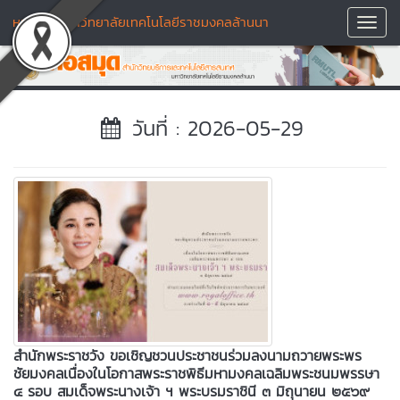
หอสมุด มหาวิทยาลัยเทคโนโลยีราชมงคลล้านนา
Toggl
Navig
วันที่ : 2026-05-29
สำนักพระราชวัง ขอเชิญชวนประชาชนร่วมลงนามถวายพระพร
ชัยมงคลเนื่องในโอกาสพระราชพิธีมหามงคลเฉลิมพระชนมพรรษา
๔ รอบ สมเด็จพระนางเจ้า ฯ พระบรมราชินี ๓ มิถุนายน ๒๕๖๙