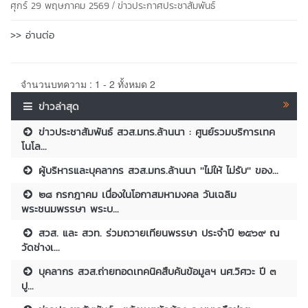
/
ศุกร์ 29 พฤษภาคม 2569
ข่าวประกาศประชาสัมพันธ์
>> อ่านต่อ
จำนวนบทความ : 1 - 2 ทั้งหมด 2
ข่าวล่าสุด
ข่าวประชาสัมพันธ์ สวส.มทร.ล้านนา : ศูนย์รวมบริการเทค
โนโล...
ผู้บริหารและบุคลากร สวส.มทร.ล้านนา ''ไม่ให้ ไม่รับ'' ของ...
๒๘ กรกฎาคม เนื่องในโอกาสมหามงคล วันเฉลิม
พระชนมพรรษา พระบ...
สวส. และ สวท. ร่วมถวายเทียนพรรษา ประจำปี ๒๕๖๙ ณ
วัดช่างเ...
บุคลากร สวส.ถ่ายทอดเทคนิคสืบค้นข้อมูลฯ นศ.วิศวะ ปี ๓
ปู...