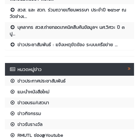
สวส. และ สวท. ร่วมถวายเทียนพรรษา ประจำปี ๒๕๖๙ ณ
วัดช่างเ...
บุคลากร สวส.ถ่ายทอดเทคนิคสืบค้นข้อมูลฯ นศ.วิศวะ ปี ๓
ปู...
ข่าวประชาสัมพันธ์ : แจ้งเหตุขัดข้อง ระบบเครือข่าย ...
หมวดหมู่ข่าว
ข่าวประกาศประชาสัมพันธ์
แนะนำหนังสือใหม่
ข่าวอบรม/เสวนา
ข่าวกิจกรรม
ข่าวรับรางวัล
RMUTL ช่อง@Youtube