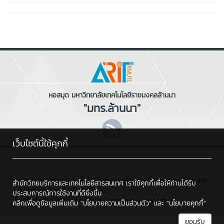
หอสมุด มหาวิทยาลัยเทคโนโลยีราชมงคลล้านนา
"มทร.ล้านนา"
เว็บไซต์นี้ใช้คุกกี้
หอสมุด มหาวิทยาลัยเทคโนโลยีราชมงคลล้านนา : 128 ถ.ห้วยแก้ว ต.ช้าง
สำนักวิทยบริการและเทคโนโลยีสารสนเทศ เราใช้คุกกี้เพื่อให้ท่านได้รับ
เผือก อ.เมือง จ.เชียงใหม่ 50300
ประสบการณ์การใช้งานที่ดียิ่งขึ้น
โทรศัพท์ : 0 5392 1444 , อีเมล : admin@rmutl.ac.th
คลิกเพื่อดูข้อมูลเพิ่มเติม
"นโยบายความเป็นส่วนตัว"
และ
"นโยบายคุกกี้"
ยอมรับ