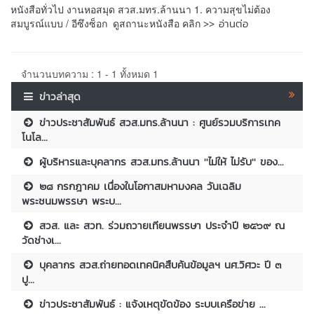
หนังสือทั่วไป งานหอสมุด สวส.มทร.ล้านนา 1. ความสุขไม่ต้อง
>> อ่านต่อ
สมบูรณ์แบบ / อีซึงซ็อก ดูสถานะหนังสือ คลิก
จำนวนบทความ : 1 - 1 ทั้งหมด 1
ข่าวล่าสุด
ข่าวประชาสัมพันธ์ สวส.มทร.ล้านนา : ศูนย์รวมบริการเทค
โนโล...
ผู้บริหารและบุคลากร สวส.มทร.ล้านนา ''ไม่ให้ ไม่รับ'' ของ...
๒๘ กรกฎาคม เนื่องในโอกาสมหามงคล วันเฉลิม
พระชนมพรรษา พระบ...
สวส. และ สวท. ร่วมถวายเทียนพรรษา ประจำปี ๒๕๖๙ ณ
วัดช่างเ...
บุคลากร สวส.ถ่ายทอดเทคนิคสืบค้นข้อมูลฯ นศ.วิศวะ ปี ๓
ปู...
ข่าวประชาสัมพันธ์ : แจ้งเหตุขัดข้อง ระบบเครือข่าย ...