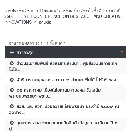
การประชุมวิชาการวิจัยและนวัตกรรมสร้างสรรค์ ครั้้งที่ 9 ประจำปี
2566 THE 9TH CONFERENCE ON RESEARCH AND CREATIVE
>> อ่านต่อ
INNOVATIONS
จำนวนบทความ : 1 - 1 ทั้งหมด 1
ข่าวล่าสุด
ข่าวประชาสัมพันธ์ สวส.มทร.ล้านนา : ศูนย์รวมบริการเทค
โนโล...
ผู้บริหารและบุคลากร สวส.มทร.ล้านนา ''ไม่ให้ ไม่รับ'' ของ...
๒๘ กรกฎาคม เนื่องในโอกาสมหามงคล วันเฉลิม
พระชนมพรรษา พระบ...
สวส. และ สวท. ร่วมถวายเทียนพรรษา ประจำปี ๒๕๖๙ ณ
วัดช่างเ...
บุคลากร สวส.ถ่ายทอดเทคนิคสืบค้นข้อมูลฯ นศ.วิศวะ ปี ๓
ปู...