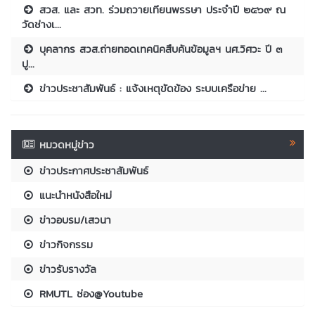
สวส. และ สวท. ร่วมถวายเทียนพรรษา ประจำปี ๒๕๖๙ ณ
วัดช่างเ...
บุคลากร สวส.ถ่ายทอดเทคนิคสืบค้นข้อมูลฯ นศ.วิศวะ ปี ๓
ปู...
ข่าวประชาสัมพันธ์ : แจ้งเหตุขัดข้อง ระบบเครือข่าย ...
หมวดหมู่ข่าว
ข่าวประกาศประชาสัมพันธ์
แนะนำหนังสือใหม่
ข่าวอบรม/เสวนา
ข่าวกิจกรรม
ข่าวรับรางวัล
RMUTL ช่อง@Youtube