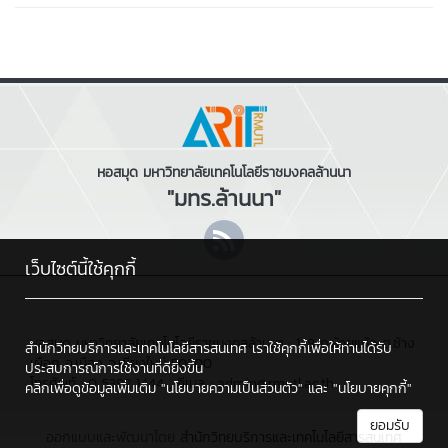
หอสมุด มหาวิทยาลัยเทคโนโลยีราชมงคลล้านนา
"มทร.ล้านนา"
เว็บไซต์นี้ใช้คุกกี้
หอสมุด มหาวิทยาลัยเทคโนโลยีราชมงคลล้านนา : 128 ถ.ห้วยแก้ว ต.ช้าง
สำนักวิทยบริการและเทคโนโลยีสารสนเทศ เราใช้คุกกี้เพื่อให้ท่านได้รับ
เผือก อ.เมือง จ.เชียงใหม่ 50300
ประสบการณ์การใช้งานที่ดียิ่งขึ้น
โทรศัพท์ : 0 5392 1444 , อีเมล : admin@rmutl.ac.th
คลิกเพื่อดูข้อมูลเพิ่มเติม
"นโยบายความเป็นส่วนตัว"
และ
"นโยบายคุกกี้"
ยอมรับ
ออกแบบและพัฒนาโดย
สำนักวิทยบริการและเทคโนโลยีสารสนเทศ