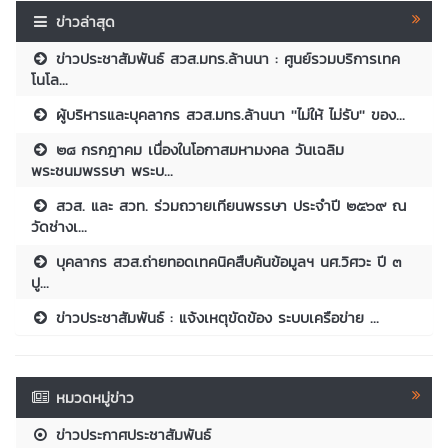
ข่าวล่าสุด
ข่าวประชาสัมพันธ์ สวส.มทร.ล้านนา : ศูนย์รวมบริการเทค
โนโล...
ผู้บริหารและบุคลากร สวส.มทร.ล้านนา ''ไม่ให้ ไม่รับ'' ของ...
๒๘ กรกฎาคม เนื่องในโอกาสมหามงคล วันเฉลิม
พระชนมพรรษา พระบ...
สวส. และ สวท. ร่วมถวายเทียนพรรษา ประจำปี ๒๕๖๙ ณ
วัดช่างเ...
บุคลากร สวส.ถ่ายทอดเทคนิคสืบค้นข้อมูลฯ นศ.วิศวะ ปี ๓
ปู...
ข่าวประชาสัมพันธ์ : แจ้งเหตุขัดข้อง ระบบเครือข่าย ...
หมวดหมู่ข่าว
ข่าวประกาศประชาสัมพันธ์