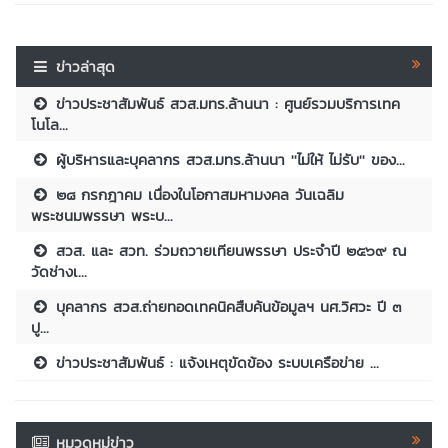
ข่าวล่าสุด
ข่าวประชาสัมพันธ์ สวส.มทร.ล้านนา : ศูนย์รวมบริการเทค
โนโล...
ผู้บริหารและบุคลากร สวส.มทร.ล้านนา ''ไม่ให้ ไม่รับ'' ของ...
๒๘ กรกฎาคม เนื่องในโอกาสมหามงคล วันเฉลิม
พระชนมพรรษา พระบ...
สวส. และ สวท. ร่วมถวายเทียนพรรษา ประจำปี ๒๕๖๙ ณ
วัดช่างเ...
บุคลากร สวส.ถ่ายทอดเทคนิคสืบค้นข้อมูลฯ นศ.วิศวะ ปี ๓
ปู...
ข่าวประชาสัมพันธ์ : แจ้งเหตุขัดข้อง ระบบเครือข่าย ...
หมวดหมู่ข่าว