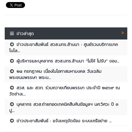
ข่าวล่าสุด
ข่าวประชาสัมพันธ์ สวส.มทร.ล้านนา : ศูนย์รวมบริการเทค
โนโล...
ผู้บริหารและบุคลากร สวส.มทร.ล้านนา ''ไม่ให้ ไม่รับ'' ของ...
๒๘ กรกฎาคม เนื่องในโอกาสมหามงคล วันเฉลิม
พระชนมพรรษา พระบ...
สวส. และ สวท. ร่วมถวายเทียนพรรษา ประจำปี ๒๕๖๙ ณ
วัดช่างเ...
บุคลากร สวส.ถ่ายทอดเทคนิคสืบค้นข้อมูลฯ นศ.วิศวะ ปี ๓
ปู...
ข่าวประชาสัมพันธ์ : แจ้งเหตุขัดข้อง ระบบเครือข่าย ...