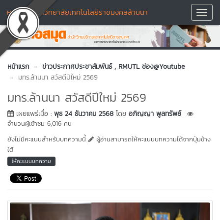
หอสมุด มหาวิทยาลัยเทคโนโลยีราชมงคลล้านนา
Toggl
Navig
หน้าแรก
ข่าวประกาศประชาสัมพันธ์
, RMUTL ช่อง@Youtube
มทร.ล้านนา สวัสดีปีใหม่ 2569
มทร.ล้านนา สวัสดีปีใหม่ 2569
เผยแพร่เมื่อ :
พุธ 24 ธันวาคม 2568
โดย
อภิญญา พูลทรัพย์
จำนวนผู้เข้าชม 6,016 คน
ยังไม่มีคะแนนสำหรับบทความนี้
ผู้อ่านสามารถให้คะแนนบทความได้จากปุ่มข้าง
ใต้
ให้คะแนนบทความ