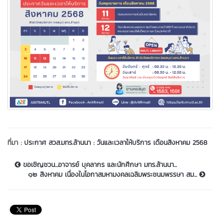
ที่มา :
ประกาศ สวส.มทร.ล้านนา : วันและเวลาให้บริการ เดือนสิงหาคม 2568
ขอเชิญชวน...อาจารย์ บุคลากร และนักศึกษา มทร.ล้านนา...
๑๒ สิงหาคม เนื่องในโอกาสมหามงคลเฉลิมพระชนมพรรษา สม...