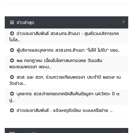
ข่าวล่าสุด
ข่าวประชาสัมพันธ์ สวส.มทร.ล้านนา : ศูนย์รวมบริการเทค
โนโล...
ผู้บริหารและบุคลากร สวส.มทร.ล้านนา ''ไม่ให้ ไม่รับ'' ของ...
๒๘ กรกฎาคม เนื่องในโอกาสมหามงคล วันเฉลิม
พระชนมพรรษา พระบ...
สวส. และ สวท. ร่วมถวายเทียนพรรษา ประจำปี ๒๕๖๙ ณ
วัดช่างเ...
บุคลากร สวส.ถ่ายทอดเทคนิคสืบค้นข้อมูลฯ นศ.วิศวะ ปี ๓
ปู...
ข่าวประชาสัมพันธ์ : แจ้งเหตุขัดข้อง ระบบเครือข่าย ...