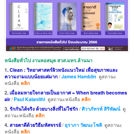
หนังสือทั่วไป งานหอสมุด สวส.มทร.ล้านนา
1
. Clean : วิทยาศาสตร์ผิวหนังแนวใหม่ เพื่อสุขภาพและ
ความงามแบบน้อยแต่มาก
/
James Hamblin
ดูสถานะ
หนังสือ
คลิก
2
.
เมื่อลมหายใจกลายเป็นอากาศ = When breath becomes
air
/
Paul Kalanithi
ดูสถานะหนังสือ
คลิก
3
.
รักกันได้จริง ด้วยบางสิ่งที่ไม่ใช่รัก
/
ศิวาภัทรพ์ สิริพัฒน์
ดู
สถานะหนังสือ
คลิก
4
.
สายตาดีด้วยวิธีมหัศจรรย์
/
อุราภา วัฒนะโชติ
ดูสถานะ
หนังสือ
คลิก