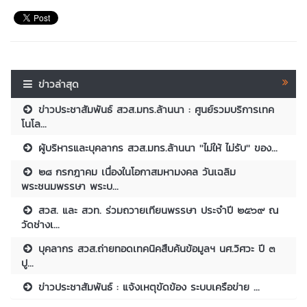
ข่าวล่าสุด
ข่าวประชาสัมพันธ์ สวส.มทร.ล้านนา : ศูนย์รวมบริการเทค
โนโล...
ผู้บริหารและบุคลากร สวส.มทร.ล้านนา ''ไม่ให้ ไม่รับ'' ของ...
๒๘ กรกฎาคม เนื่องในโอกาสมหามงคล วันเฉลิม
พระชนมพรรษา พระบ...
สวส. และ สวท. ร่วมถวายเทียนพรรษา ประจำปี ๒๕๖๙ ณ
วัดช่างเ...
บุคลากร สวส.ถ่ายทอดเทคนิคสืบค้นข้อมูลฯ นศ.วิศวะ ปี ๓
ปู...
ข่าวประชาสัมพันธ์ : แจ้งเหตุขัดข้อง ระบบเครือข่าย ...