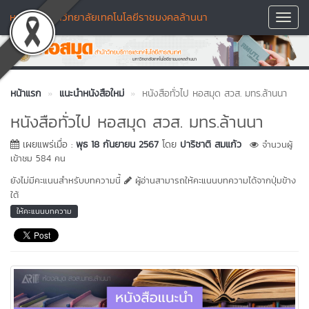
หอสมุด มหาวิทยาลัยเทคโนโลยีราชมงคลล้านนา
Toggl
Navig
หน้าแรก
แนะนำหนังสือใหม่
หนังสือทั่วไป หอสมุด สวส. มทร.ล้านนา
หนังสือทั่วไป หอสมุด สวส. มทร.ล้านนา
เผยแพร่เมื่อ :
พุธ 18 กันยายน 2567
โดย
ปาริชาติ สมแก้ว
จำนวนผู้
เข้าชม 584 คน
ยังไม่มีคะแนนสำหรับบทความนี้
ผู้อ่านสามารถให้คะแนนบทความได้จากปุ่มข้าง
ใต้
ให้คะแนนบทความ