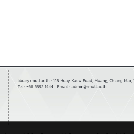
library.rmutl.ac.th : 128 Huay Kaew Road, Muang, Chiang Mai,
Tel : +66 5392 1444 , Email : admin@rmutl.ac.th