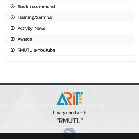
Book recommend
Training/Seminar
Activity News
Awards
RMUTL @Youtube
library.rmutl.ac.th
"RMUTL"