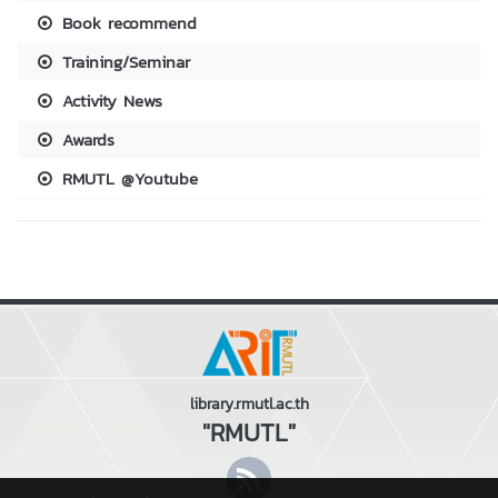
Book recommend
Training/Seminar
Activity News
Awards
RMUTL @Youtube
library.rmutl.ac.th
"RMUTL"